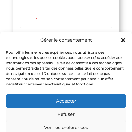
m
Prénom
Nom
E
m
Email
*
a
i
l
Gérer le consentement
Je m'inscris
Pour offrir les meilleures expériences, nous utilisons des
technologies telles que les cookies pour stocker et/ou accéder aux
A
informations des appareils. Le fait de consentir à ces technologies
nous permettra de traiter des données telles que le comportement
l
de navigation ou les ID uniques sur ce site. Le fait de ne pas
consentir ou de retirer son consentement peut avoir un effet
t
négatif sur certaines caractéristiques et fonctions.
e
r
Accepter
n
Jouons, ensemble, de la batterie !
a
Refuser
t
🎁 Rejoindre les membres YouTube
Voir les préférences
i