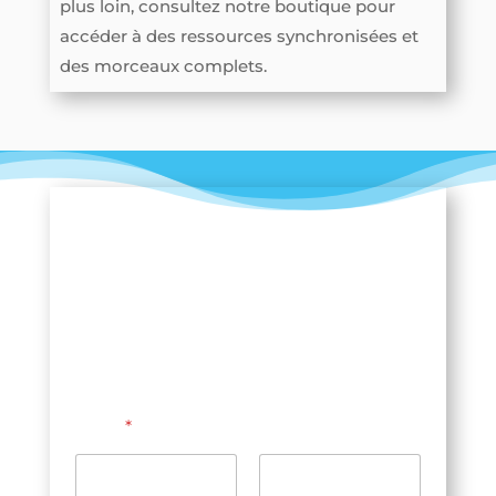
plus loin, consultez notre boutique pour
accéder à des ressources synchronisées et
des morceaux complets.
Restez dans le rythme !
Ne manquez aucun exercice, lecture
de solfège, échauffement ou nouveau
titre ! Inscrivez-vous pour rester à jour
et progresser à votre rythme.
N
Nom
*
o
m
N
o