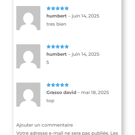
Note
5
sur
humbert
–
juin 14, 2025
5
tres bien
Note
5
sur
humbert
–
juin 14, 2025
5
5
Note
5
sur
Grasso david
–
mai 18, 2025
5
top
Ajouter un commentaire
Votre adresse e-mail ne sera pas publiée.
Les