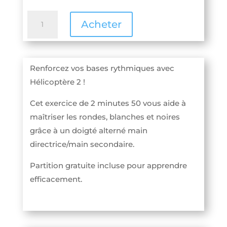
quantité
A
Acheter
de
l
Lecture
t
rythmique
e
Renforcez vos bases rythmiques avec
:
r
Hélicoptère 2 !
Hélicoptère
n
2
a
Cet exercice de 2 minutes 50 vous aide à
(Partition
t
maîtriser les rondes, blanches et noires
gratuite)
i
grâce à un doigté alterné main
v
directrice/main secondaire.
e
Partition gratuite incluse pour apprendre
:
efficacement.