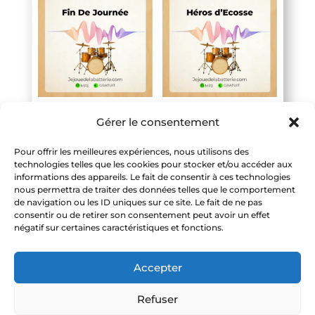
Playback
Playback
Gérer le consentement
batterie
batterie
Gratuit – Fin
Gratuit –
Pour offrir les meilleures expériences, nous utilisons des
de Journée
Héros
technologies telles que les cookies pour stocker et/ou accéder aux
informations des appareils. Le fait de consentir à ces technologies
d’Ecosse
nous permettra de traiter des données telles que le comportement
0,00
€
de navigation ou les ID uniques sur ce site. Le fait de ne pas
0,00
€
consentir ou de retirer son consentement peut avoir un effet
négatif sur certaines caractéristiques et fonctions.
Accepter
Refuser
Jouons, ensemble, de la batterie !